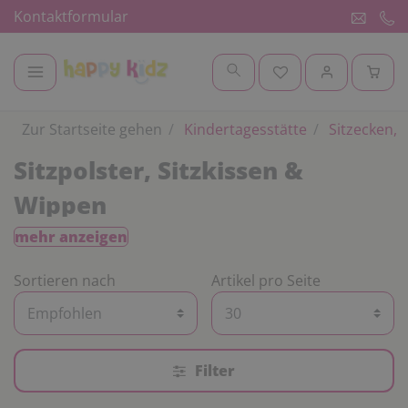
Kontaktformular
Zur Startseite gehen
Kindertagesstätte
Sitzecken, 
Sitzpolster, Sitzkissen &
Wippen
mehr anzeigen
Sitzkissen können im Kindergarten vielseitig eingesetzt werden.
Ob zum Entspannen, für den Morgenkreis oder zum Spielen und
Sortieren nach
Artikel pro Seite
Toben.
Bei uns finden Sie Sitzkissen, Sitzsäcke und Polster in
verschiedenen Farben und Varianten für den Kindergarten.
Filter