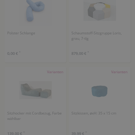
Polster Schlange
Schaumstoff-Sitzgruppe Loris,
grau, 7-tlg
*
*
0,00 €
879,00 €
Varianten
Varianten
Sitzhocker mit Cordbezug, Farbe
Sitzkissen, øxH: 35 x 15 cm
wählbar
*
*
139,00 €
39,99 €