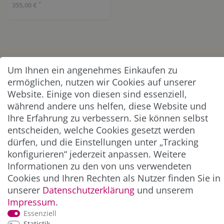
*
355,00 €
KUNDENSERVICE
Um Ihnen ein angenehmes Einkaufen zu
ermöglichen, nutzen wir Cookies auf unserer
UNTERNEHMEN & SERVICE
Website. Einige von diesen sind essenziell,
während andere uns helfen, diese Website und
Ihre Erfahrung zu verbessern. Sie können selbst
INFORMATION
entscheiden, welche Cookies gesetzt werden
dürfen, und die Einstellungen unter „Tracking
NEWSLETTER
konfigurieren“ jederzeit anpassen. Weitere
Informationen zu den von uns verwendeten
ZAHLUNG & VERSAND
Cookies und Ihren Rechten als Nutzer finden Sie in
unserer
Daten­schutz­erklärung
und unserem
Impressum
.
Essenziell
Statistik