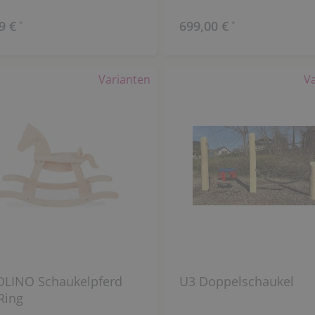
9 €
699,00 €
*
*
Varianten
V
OLINO Schaukelpferd
U3 Doppelschaukel
Ring