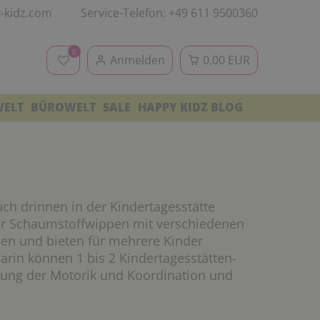
-kidz.com
Service-Telefon: +49 611 9500360
0
Anmelden
0,00 EUR
WELT
BÜROWELT
SALE
HAPPY KIDZ BLOG
ch drinnen in der Kindertagesstätte
ber Schaumstoffwippen mit verschiedenen
en und bieten für mehrere Kinder
 Darin können 1 bis 2 Kindertagesstätten-
rung der Motorik und Koordination und