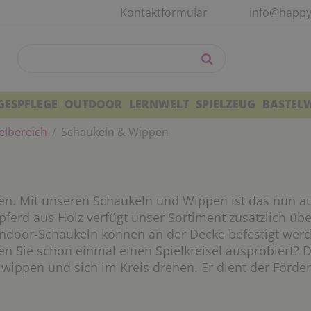
Kontaktformular
info@happy
GESPFLEGE
OUTDOOR
LERNWELT
SPIELZEUG
BASTEL
elbereich
Schaukeln & Wippen
en. Mit unseren Schaukeln und Wippen ist das nun au
ferd aus Holz verfügt unser Sortiment zusätzlich ü
Indoor-Schaukeln können an der Decke befestigt werd
Haben Sie schon einmal einen Spielkreisel ausprobiert?
wippen und sich im Kreis drehen. Er dient der Förde