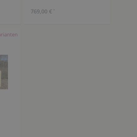
769,00 €
*
arianten