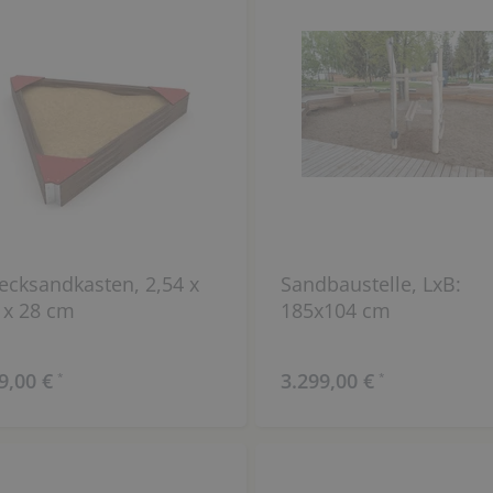
ecksandkasten, 2,54 x
Sandbaustelle, LxB:
 x 28 cm
185x104 cm
9,00 €
3.299,00 €
*
*