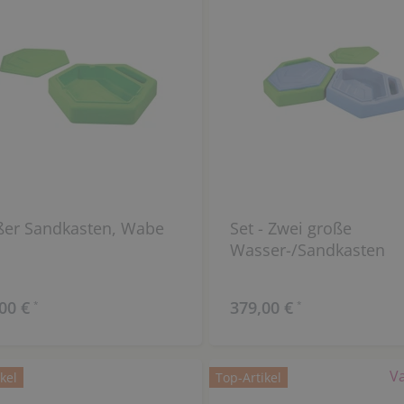
ßer Sandkasten, Wabe
Set - Zwei große
Wasser-/Sandkasten
00 €
379,00 €
*
*
V
kel
Top-Artikel