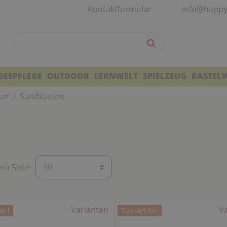
Kontaktformular
info@happy
GESPFLEGE
OUTDOOR
LERNWELT
SPIELZEUG
BASTEL
ser
Sandkästen
pro Seite
Varianten
V
kel
Top-Artikel