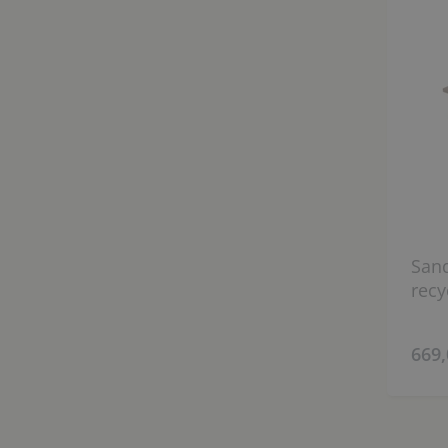
Sand
recy
669,