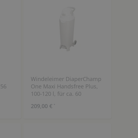
Windeleimer DiaperChamp
 56
One Maxi Handsfree Plus,
100-120 l, für ca. 60
Windeln
209,00 €
*