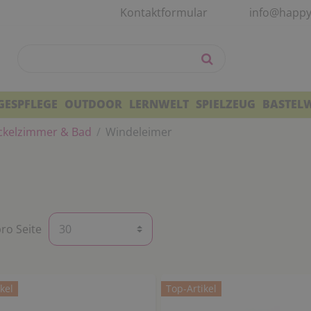
Kontaktformular
info@happy
GESPFLEGE
OUTDOOR
LERNWELT
SPIELZEUG
BASTEL
kelzimmer & Bad
Windeleimer
pro Seite
kel
Top-Artikel