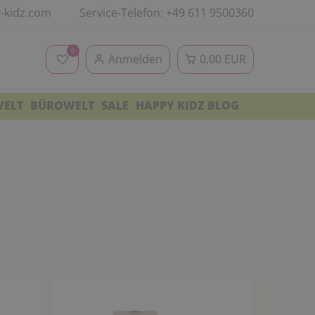
-kidz.com
Service-Telefon: +49 611 9500360
0
Anmelden
0,00 EUR
WELT
BÜROWELT
SALE
HAPPY KIDZ BLOG