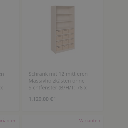
en
Schrank mit 12 mittleren
Massivholzkästen ohne
 x
Sichtfenster (B/H/T: 78 x
160 x 40 cm)
1.129,00 €
*
arianten
Varianten