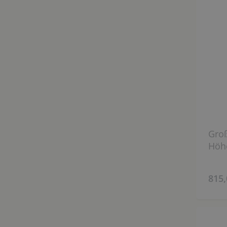
Groß
Höh
815,