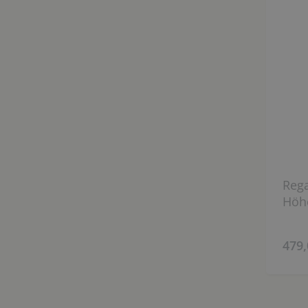
Rega
Höh
479,