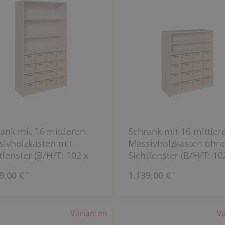
ank mit 16 mittleren
Schrank mit 16 mittler
ivholzkästen mit
Massivholzkästen ohn
tfenster (B/H/T: 102 x
Sichtfenster (B/H/T: 10
x 40 cm)
120 x 40 cm)
9,00 €
1.139,00 €
*
*
Varianten
V