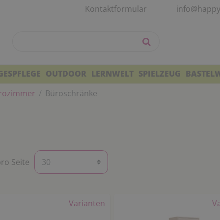
Kontaktformular
info@happy
GESPFLEGE
OUTDOOR
LERNWELT
SPIELZEUG
BASTEL
rozimmer
Büroschränke
pro Seite
Varianten
V