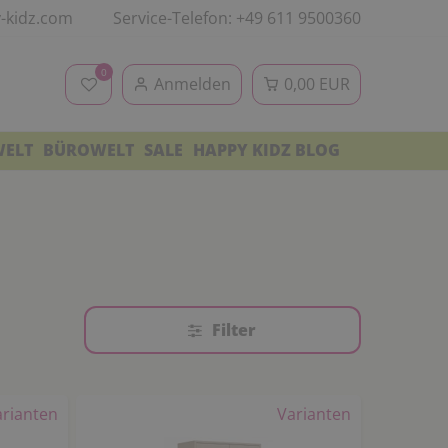
-kidz.com
Service-Telefon: +49 611 9500360
0
Anmelden
0,00 EUR
WELT
BÜROWELT
SALE
HAPPY KIDZ BLOG
Filter
arianten
Varianten