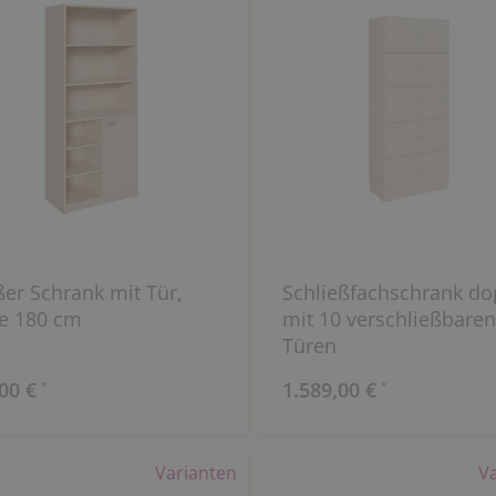
er Schrank mit Tür,
Schließfachschrank do
e 180 cm
mit 10 verschließbare
Türen
00 €
1.589,00 €
*
*
Varianten
V