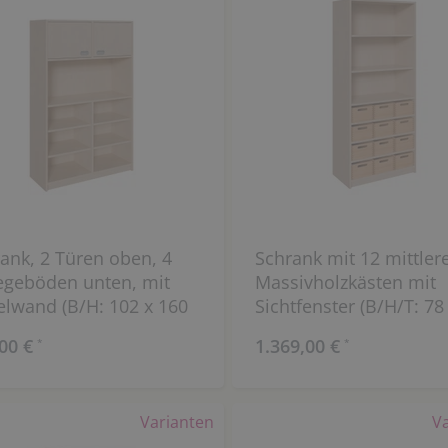
ank, 2 Türen oben, 4
Schrank mit 12 mittler
egeböden unten, mit
Massivholzkästen mit
elwand (B/H: 102 x 160
Sichtfenster (B/H/T: 78
180 x 40 cm)
00 €
1.369,00 €
*
*
Varianten
V