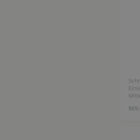
Schr
Einl
Mitt
cm)
869,