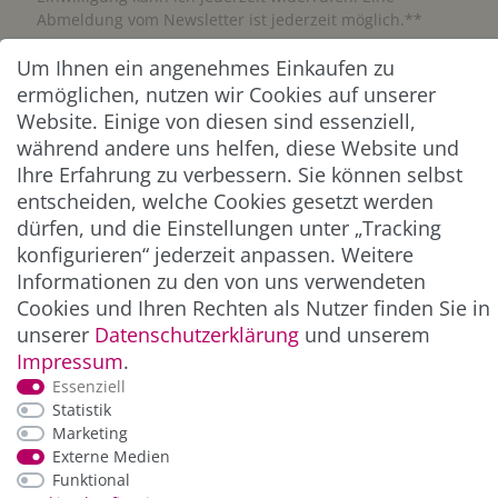
Abmeldung vom Newsletter ist jederzeit möglich.**
Um Ihnen ein angenehmes Einkaufen zu
Abonnieren
ermöglichen, nutzen wir Cookies auf unserer
Website. Einige von diesen sind essenziell,
** Hierbei handelt es sich um ein Pflichtfeld.
während andere uns helfen, diese Website und
Ihre Erfahrung zu verbessern. Sie können selbst
ZAHLUNG & VERSAND
entscheiden, welche Cookies gesetzt werden
dürfen, und die Einstellungen unter „Tracking
konfigurieren“ jederzeit anpassen. Weitere
Informationen zu den von uns verwendeten
Cookies und Ihren Rechten als Nutzer finden Sie in
unserer
Daten­schutz­erklärung
und unserem
Impressum
.
Essenziell
Statistik
Marketing
*Alle Preise inkl. der gesetzl. MwSt. zzgl.
Service-
Externe Medien
und Versandkosten
Funktional