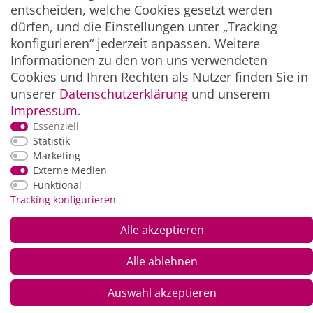
NEWSLETTER
entscheiden, welche Cookies gesetzt werden
dürfen, und die Einstellungen unter „Tracking
konfigurieren“ jederzeit anpassen. Weitere
ZAHLUNG & VERSAND
Informationen zu den von uns verwendeten
Cookies und Ihren Rechten als Nutzer finden Sie in
unserer
Daten­schutz­erklärung
und unserem
Impressum
.
Essenziell
Statistik
Marketing
Externe Medien
Funktional
*Alle Preise inkl. der gesetzl. MwSt. zzgl.
Service-
Tracking konfigurieren
und Versandkosten
Alle akzeptieren
© Copyright 2026 Alle Rechte vorbehalten. |
webshop by
Alle ablehnen
Auswahl akzeptieren