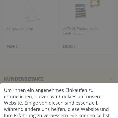
Hängezeltrahmen
MATHOU Werkbank und
Kaufladen, Set
*
*
54,99 €
829,00 €
KUNDENSERVICE
Um Ihnen ein angenehmes Einkaufen zu
UNTERNEHMEN & SERVICE
ermöglichen, nutzen wir Cookies auf unserer
Website. Einige von diesen sind essenziell,
INFORMATION
während andere uns helfen, diese Website und
Ihre Erfahrung zu verbessern. Sie können selbst