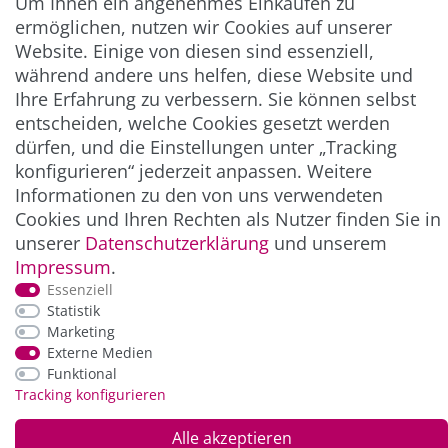
Um Ihnen ein angenehmes Einkaufen zu
UNTERNEHMEN & SERVICE
ermöglichen, nutzen wir Cookies auf unserer
Website. Einige von diesen sind essenziell,
INFORMATION
während andere uns helfen, diese Website und
Ihre Erfahrung zu verbessern. Sie können selbst
entscheiden, welche Cookies gesetzt werden
NEWSLETTER
dürfen, und die Einstellungen unter „Tracking
konfigurieren“ jederzeit anpassen. Weitere
ZAHLUNG & VERSAND
Informationen zu den von uns verwendeten
Cookies und Ihren Rechten als Nutzer finden Sie in
unserer
Daten­schutz­erklärung
und unserem
Impressum
.
Essenziell
Statistik
Marketing
Externe Medien
Funktional
*Alle Preise inkl. der gesetzl. MwSt. zzgl.
Service-
Tracking konfigurieren
und Versandkosten
Alle akzeptieren