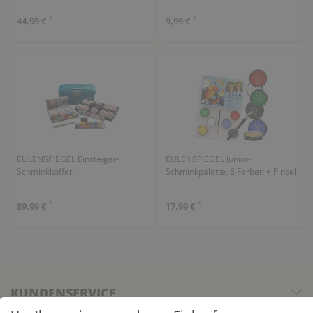
*
*
44,99 €
9,99 €
EULENSPIEGEL Einsteiger-
EULENSPIEGEL Junior-
Schminkkoffer
Schminkpalette, 6 Farben + Pinsel
*
*
89,99 €
17,99 €
KUNDENSERVICE