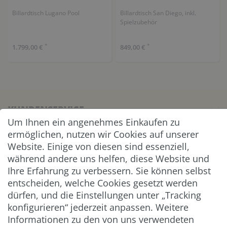
Billardtisch Lugano Pool
Billardtisch San Diego, inkl.
Spielzubehör
*
*
1.799,00 €
849,00 €
KUNDENSERVICE
Um Ihnen ein angenehmes Einkaufen zu
ermöglichen, nutzen wir Cookies auf unserer
UNTERNEHMEN & SERVICE
Website. Einige von diesen sind essenziell,
während andere uns helfen, diese Website und
INFORMATION
Ihre Erfahrung zu verbessern. Sie können selbst
entscheiden, welche Cookies gesetzt werden
NEWSLETTER
dürfen, und die Einstellungen unter „Tracking
konfigurieren“ jederzeit anpassen. Weitere
ZAHLUNG & VERSAND
Informationen zu den von uns verwendeten