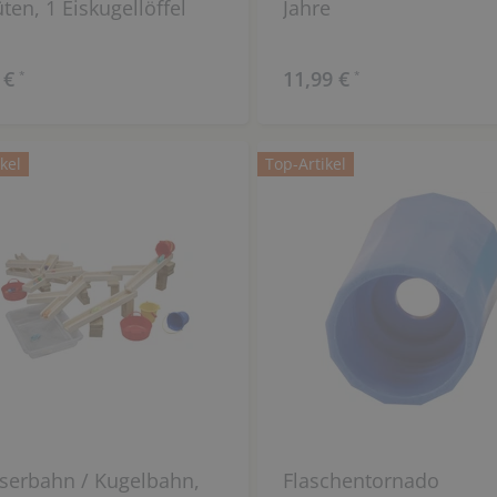
üten, 1 Eiskugellöffel
Jahre
 €
11,99 €
*
*
kel
Top-Artikel
serbahn / Kugelbahn,
Flaschentornado