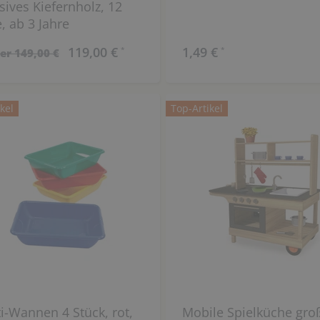
ives Kiefernholz, 12
e, ab 3 Jahre
119,00 €
1,49 €
*
*
er 149,00 €
kel
Top-Artikel
i-Wannen 4 Stück, rot,
Mobile Spielküche gro