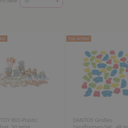
pro Seite
kel
Top-Artikel
TOY BIO-Plastic
DANTOY Großes
set, 50 teilig
Sandformen-Set , 48 tei