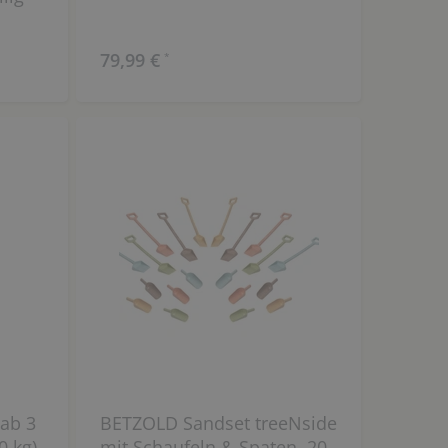
79,99 €
*
 ab 3
BETZOLD Sandset treeNside
0 kg)
mit Schaufeln & Spaten, 20