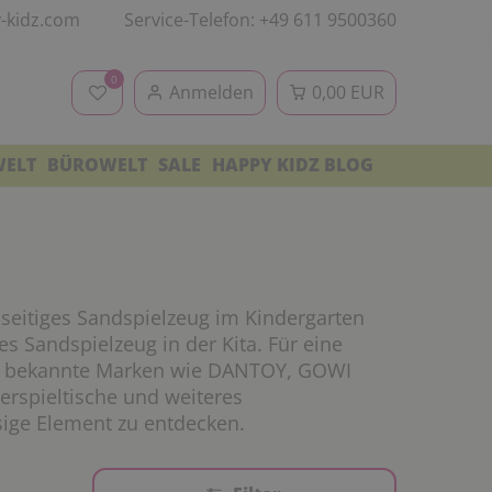
-kidz.com
Service-Telefon: +49 611 9500360
0
Anmelden
0,00 EUR
WELT
BÜROWELT
SALE
HAPPY KIDZ BLOG
lseitiges Sandspielzeug im Kindergarten
s Sandspielzeug in der Kita. Für eine
ehen bekannte Marken wie DANTOY, GOWI
erspieltische und weiteres
sige Element zu entdecken.