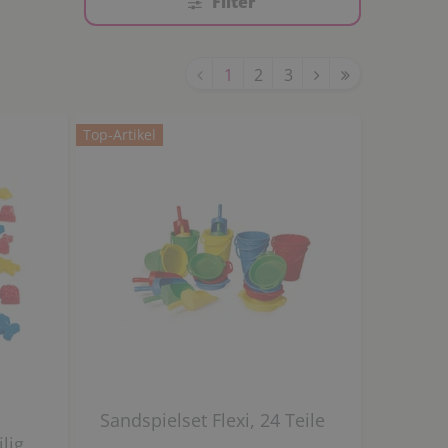
Filter
1
2
3
Top-Artikel
Sandspielset Flexi, 24 Teile
lig