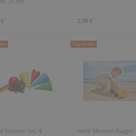
en, 25 cm
 €
2,39 €
*
*
kel
Top-Artikel
 Eistüten-Set, 4
HAPE Monster-Bagger,