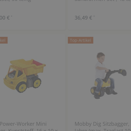
00 €
36,49 €
*
*
kel
Top-Artikel
 Power-Worker Mini
Mobby Dig Sitzbagger,
er, Kunststoff, 16 x 10 x
Jahre (max. Traglast 10