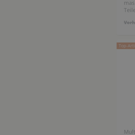
mass
Teil
Vorh
Top-Arti
Mult