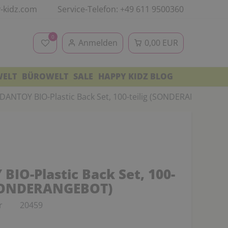
-kidz.com
Service-Telefon: +49 611 9500360
0
Anmelden
0,00 EUR
WELT
BÜROWELT
SALE
HAPPY KIDZ BLOG
DANTOY BIO-Plastic Back Set, 100-teilig (SONDERANGEBOT)
BIO-Plastic Back Set, 100-
(SONDERANGEBOT)
r
20459