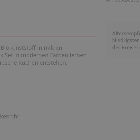
Altersempf
Niedrigster
 Biokunststoff in milden
der Preise
ck Set in modernen Farben lernen
hübsche Kuchen entstehen.
ckerrohr