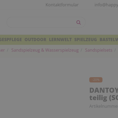
Kontaktformular
info@happy
GESPFLEGE
OUTDOOR
LERNWELT
SPIELZEUG
BASTEL
ser
Sandspielzeug & Wasserspielzeug
Sandspielsets
-20%
DANTOY 
teilig 
Artikelnumme