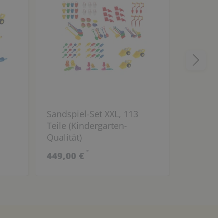
Sandspiel-Set XXL, 113
KiTa Sa
Teile (Kindergarten-
Teile, 
Qualität)
*
449,00 €
179,00