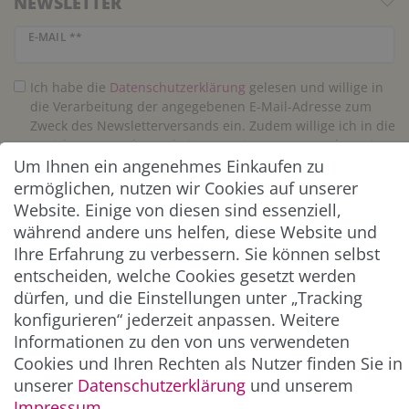
NEWSLETTER
Newsletter Honig
E-MAIL **
Ich habe die
Daten­schutz­erklärung
gelesen und willige in
die Verarbeitung der angegebenen E-Mail-Adresse zum
Zweck des Newsletterversands ein. Zudem willige ich in die
Speicherung und Verarbeitung meiner Nutzungsdaten in
Um Ihnen ein angenehmes Einkaufen zu
der Empfängerstatistik des Newslettertools ein. Meine
Einwilligung kann ich jederzeit widerrufen. Eine
ermöglichen, nutzen wir Cookies auf unserer
Abmeldung vom Newsletter ist jederzeit möglich.**
Website. Einige von diesen sind essenziell,
während andere uns helfen, diese Website und
Abonnieren
Ihre Erfahrung zu verbessern. Sie können selbst
entscheiden, welche Cookies gesetzt werden
** Hierbei handelt es sich um ein Pflichtfeld.
dürfen, und die Einstellungen unter „Tracking
konfigurieren“ jederzeit anpassen. Weitere
Informationen zu den von uns verwendeten
ZAHLUNG & VERSAND
Cookies und Ihren Rechten als Nutzer finden Sie in
unserer
Daten­schutz­erklärung
und unserem
Impressum
.