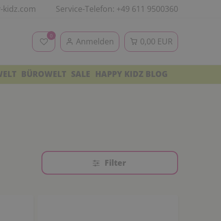
-kidz.com
Service-Telefon: +49 611 9500360
0
Anmelden
0,00 EUR
WELT
BÜROWELT
SALE
HAPPY KIDZ BLOG
Filter