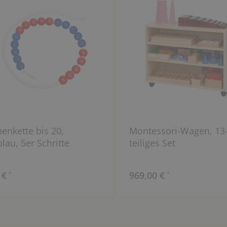
enkette bis 20,
Montessori-Wagen, 13
blau, 5er Schritte
teiliges Set
 €
969,00 €
*
*