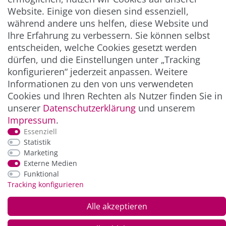
Website. Einige von diesen sind essenziell,
UNTERNEHMEN & SERVICE
während andere uns helfen, diese Website und
Ihre Erfahrung zu verbessern. Sie können selbst
INFORMATION
entscheiden, welche Cookies gesetzt werden
dürfen, und die Einstellungen unter „Tracking
konfigurieren“ jederzeit anpassen. Weitere
NEWSLETTER
Informationen zu den von uns verwendeten
Cookies und Ihren Rechten als Nutzer finden Sie in
ZAHLUNG & VERSAND
unserer
Daten­schutz­erklärung
und unserem
Impressum
.
Essenziell
Statistik
Marketing
Externe Medien
Funktional
Tracking konfigurieren
Alle akzeptieren
*Alle Preise inkl. der gesetzl. MwSt. zzgl.
Service-
und Versandkosten