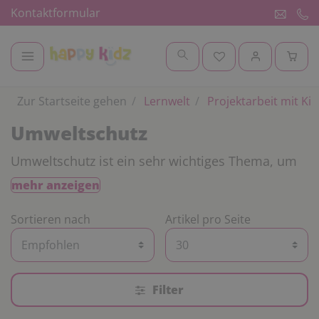
Kontaktformular
Zur Startseite gehen
Lernwelt
Projektarbeit mit Ki
Umweltschutz
Umweltschutz ist ein sehr wichtiges Thema, um
unseren Planeten aufrecht zu erhalten. In Form
mehr anzeigen
von Projektarbeiten können Sie den Kindern im
Kindergarten, bei der Kindertagespflege oder in
Sortieren nach
Artikel pro Seite
der Schule das Thema „Umweltschutz“ erläutern.
Bei Happy Kidz finden Sie dazu beispielsweise
Forscherkoffer, wie zum Thema Klimawandel.
Hier lernen die Kinder was man unter CO2,
Filter
Klimaerwärmung, Treibhausgase und -effekt
versteht und können mit vorgefertigten