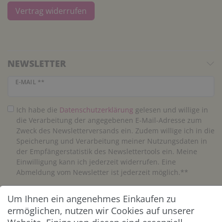
Vertrag widerrufen
NEWSLETTER
Newsletter Honig
E-MAIL **
Ich habe die
Daten­schutz­erklärung
gelesen und willige in
die Verarbeitung der angegebenen E-Mail-Adresse zum
Zweck des Newsletterversands ein. Zudem willige ich in die
Speicherung und Verarbeitung meiner Nutzungsdaten in
der Empfängerstatistik des Newslettertools ein. Meine
Einwilligung kann ich jederzeit widerrufen. Eine
Abmeldung vom Newsletter ist jederzeit möglich.**
Um Ihnen ein angenehmes Einkaufen zu
Abonnieren
ermöglichen, nutzen wir Cookies auf unserer
** Hierbei handelt es sich um ein Pflichtfeld.