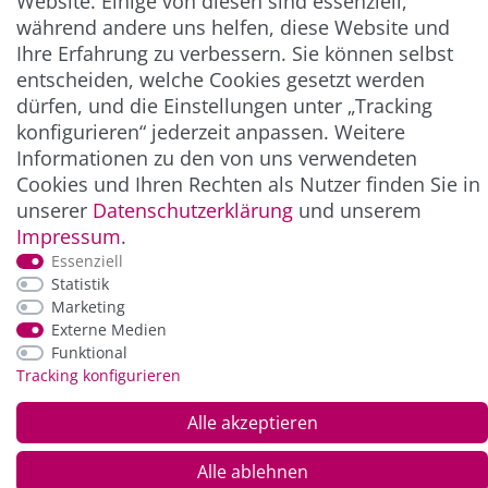
Website. Einige von diesen sind essenziell,
während andere uns helfen, diese Website und
Ihre Erfahrung zu verbessern. Sie können selbst
ZAHLUNG & VERSAND
entscheiden, welche Cookies gesetzt werden
dürfen, und die Einstellungen unter „Tracking
konfigurieren“ jederzeit anpassen. Weitere
Informationen zu den von uns verwendeten
Cookies und Ihren Rechten als Nutzer finden Sie in
unserer
Daten­schutz­erklärung
und unserem
Impressum
.
Essenziell
Statistik
*Alle Preise inkl. der gesetzl. MwSt. zzgl.
Service-
Marketing
und Versandkosten
Externe Medien
Funktional
Tracking konfigurieren
© Copyright 2026 Alle Rechte vorbehalten. |
webshop by
Alle akzeptieren
Alle ablehnen