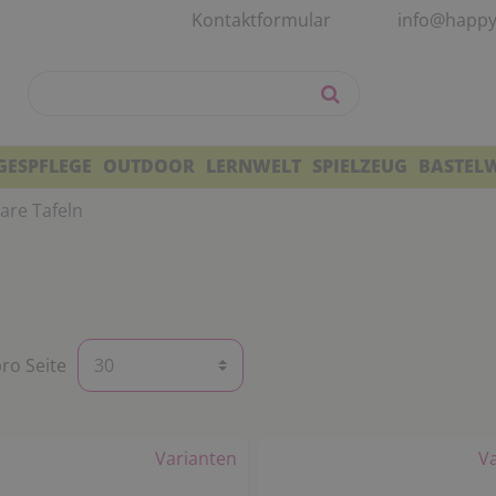
Kontaktformular
info@happy
GESPFLEGE
OUTDOOR
LERNWELT
SPIELZEUG
BASTEL
are Tafeln
pro Seite
Varianten
V