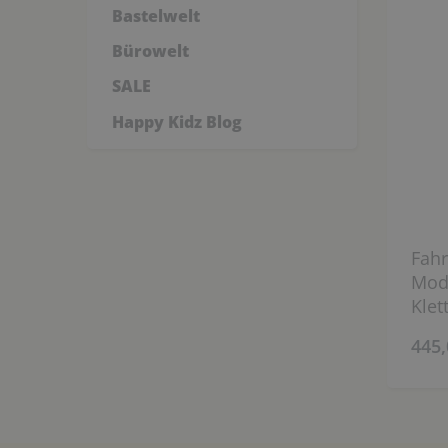
Bastelwelt
Bürowelt
SALE
Happy Kidz Blog
Fahr
Mod
Klet
445,