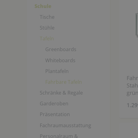
Schule
Tische
Stühle
Tafeln
Greenboards
Whiteboards
Plantafeln
Fahr
Fahrbare Tafeln
Stah
grün
Schränke & Regale
wähl
Garderoben
1.29
Präsentation
Fachraumausstattung
Personalraum &