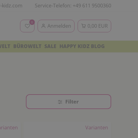
-kidz.com
Service-Telefon: +49 611 9500360
0
Anmelden
0,00 EUR
WELT
BÜROWELT
SALE
HAPPY KIDZ BLOG
Filter
arianten
Varianten