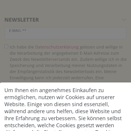
NEWSLETTER
Newsletter Honig
E-MAIL **
Ich habe die
Daten­schutz­erklärung
gelesen und willige in
die Verarbeitung der angegebenen E-Mail-Adresse zum
Zweck des Newsletterversands ein. Zudem willige ich in die
Speicherung und Verarbeitung meiner Nutzungsdaten in
der Empfängerstatistik des Newslettertools ein. Meine
Einwilligung kann ich jederzeit widerrufen. Eine
Abmeldung vom Newsletter ist jederzeit möglich.**
Um Ihnen ein angenehmes Einkaufen zu
ermöglichen, nutzen wir Cookies auf unserer
Abonnieren
Website. Einige von diesen sind essenziell,
während andere uns helfen, diese Website und
** Hierbei handelt es sich um ein Pflichtfeld.
Ihre Erfahrung zu verbessern. Sie können selbst
entscheiden, welche Cookies gesetzt werden