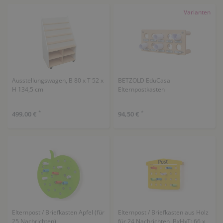
Varianten
Ausstellungswagen, B 80 x T 52 x
BETZOLD EduCasa
H 134,5 cm
Elternpostkasten
*
*
499,00 €
94,50 €
Elternpost / Briefkasten Apfel (für
Elternpost / Briefkasten aus Holz
25 Nachrichten)
für 24 Nachrichten, BxHxT: 66 x