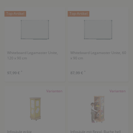
im Kindergarten unterhalten. Hier erhalten Sie
Whiteboards, Pinnwände, Sessel, Sofas und
Top-Artikel
Top-Artikel
Elternbriefkästen, um Ihre Elternecke in der Kita
gemütlich herzurichten.
Whiteboard Legamaster Unite,
Whiteboard Legamaster Unite, 60
120 x 90 cm
x 90 cm
*
*
97,99 €
87,99 €
Varianten
Varianten
Infosäule eckig
Infosäule mit Regal, Buche hell