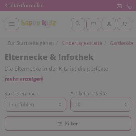
Kontaktformular
Zur Startseite gehen
Kindertagesstätte
Garderobe 
Elternecke & Infothek
Die Elternecke in der Kita ist die perfekte
Möglichkeit Eltern über bestimmte Ereignisse in
mehr anzeigen
der Kita zu informieren. Sei es den nächsten
Elternabend anzukündigen oder Projekte der
Sortieren nach
Artikel pro Seite
Kleinen auszustellen – die Elternecke in der Kita
kann vielseitig genutzt werden. Des Weiteren lädt
die Elternecke zum Austausch der Eltern der
Kitakinder untereinander ein. Auf Sesseln und
Filter
Sofas können Eltern sowie Eltern und
Erzieher:innen sich gemütlich in der Elternecke