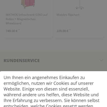
MATHOU Infoschrank G560 auf
Mobiles Flipchart
Rollen + Magnetisches
Whiteboard
*
*
749,00 €
229,00 €
KUNDENSERVICE
UNTERNEHMEN & SERVICE
Um Ihnen ein angenehmes Einkaufen zu
ermöglichen, nutzen wir Cookies auf unserer
INFORMATION
Website. Einige von diesen sind essenziell,
während andere uns helfen, diese Website und
NEWSLETTER
Ihre Erfahrung zu verbessern. Sie können selbst
entscheiden, welche Cookies gesetzt werden