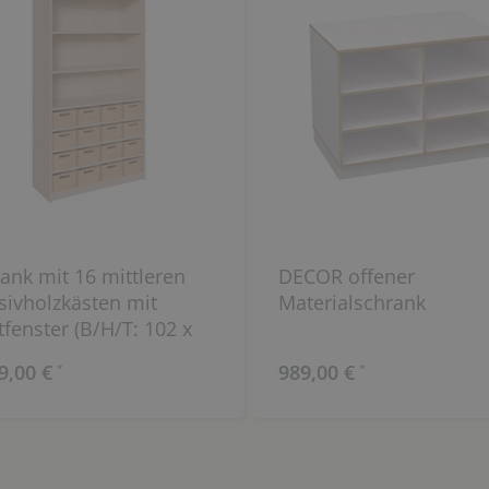
ank mit 16 mittleren
DECOR offener
ivholzkästen mit
Materialschrank
tfenster (B/H/T: 102 x
x 40 cm)
9,00 €
989,00 €
*
*