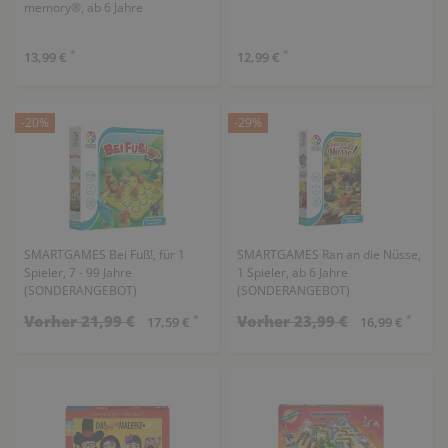
memory®, ab 6 Jahre
*
*
13,99 €
12,99 €
-20%
-29%
SMARTGAMES Bei Fuß!, für 1
SMARTGAMES Ran an die Nüsse,
Spieler, 7 - 99 Jahre
1 Spieler, ab 6 Jahre
(SONDERANGEBOT)
(SONDERANGEBOT)
Vorher 21,99 €
Vorher 23,99 €
*
*
17,59 €
16,99 €