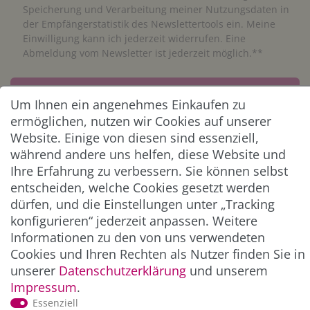
Speicherung und Verarbeitung meiner Nutzungsdaten in
der Empfängerstatistik des Newslettertools ein. Meine
Einwilligung kann ich jederzeit widerrufen. Eine
Abmeldung vom Newsletter ist jederzeit möglich.**
Abonnieren
Um Ihnen ein angenehmes Einkaufen zu
** Hierbei handelt es sich um ein Pflichtfeld.
ermöglichen, nutzen wir Cookies auf unserer
Website. Einige von diesen sind essenziell,
während andere uns helfen, diese Website und
ZAHLUNG & VERSAND
Ihre Erfahrung zu verbessern. Sie können selbst
entscheiden, welche Cookies gesetzt werden
dürfen, und die Einstellungen unter „Tracking
konfigurieren“ jederzeit anpassen. Weitere
Informationen zu den von uns verwendeten
Cookies und Ihren Rechten als Nutzer finden Sie in
unserer
Daten­schutz­erklärung
und unserem
Impressum
.
Essenziell