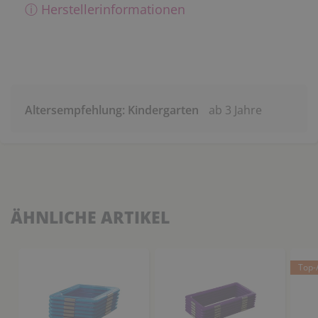
ⓘ Herstellerinformationen
Altersempfehlung: Kindergarten
ab 3 Jahre
ÄHNLICHE ARTIKEL
Top-A