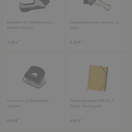
Enthefter für Heftklammern,
Foldbackklammer schwarz, 12
Metall anthrazit
Stück
*
*
1,29 €
2,29 €
Locher bis 25 Blatt Metall
Ordnungsmappe DIN A4, 7
schwarz
Fächer, Karton gelb
*
*
6,99 €
4,69 €