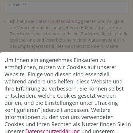
Newsletter Honig
E-MAIL **
Ich habe die
Daten­schutz­erklärung
gelesen und willige in
die Verarbeitung der angegebenen E-Mail-Adresse zum
Zweck des Newsletterversands ein. Zudem willige ich in die
Speicherung und Verarbeitung meiner Nutzungsdaten in
der Empfängerstatistik des Newslettertools ein. Meine
Einwilligung kann ich jederzeit widerrufen. Eine
Abmeldung vom Newsletter ist jederzeit möglich.**
Um Ihnen ein angenehmes Einkaufen zu
ermöglichen, nutzen wir Cookies auf unserer
Website. Einige von diesen sind essenziell,
Abonnieren
während andere uns helfen, diese Website und
** Hierbei handelt es sich um ein Pflichtfeld.
Ihre Erfahrung zu verbessern. Sie können selbst
entscheiden, welche Cookies gesetzt werden
dürfen, und die Einstellungen unter „Tracking
ZAHLUNG & VERSAND
konfigurieren“ jederzeit anpassen. Weitere
Informationen zu den von uns verwendeten
Cookies und Ihren Rechten als Nutzer finden Sie in
unserer
Daten­schutz­erklärung
und unserem