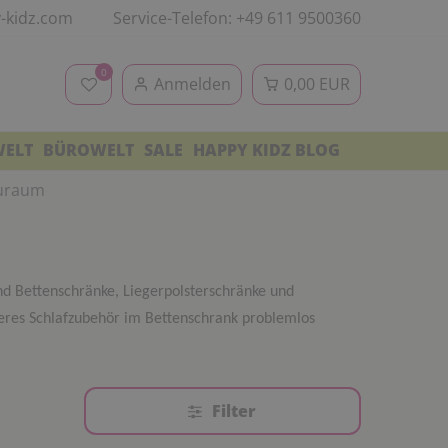
-kidz.com
Service-Telefon: +49 611 9500360
0
Anmelden
0,00 EUR
WELT
BÜROWELT
SALE
HAPPY KIDZ BLOG
uraum
ind Bettenschränke, Liegerpolsterschränke und
teres Schlafzubehör im Bettenschrank problemlos
Filter