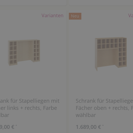
Varianten
V
Neu
ank für Stapelliegen mit
Schrank für Stapellieg
er links + rechts, Farbe
Fächer oben + rechts, 
lbar
wählbar
9,00 €
1.689,00 €
*
*