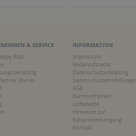
NEHMEN & SERVICE
INFORMATION
appy Kidz
Impressum
ge
Widerrufsrecht
htungsberatung
Datenschutzerklärung
artner Elviras
Datenschutzeinstellunge
t
AGB
d
Barrierefreiheit
g
Lieferkette
en
Hinweise zur
Batterieentsorgung
Kontakt