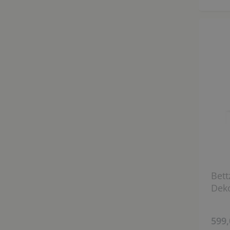
Bett
Dek
599,