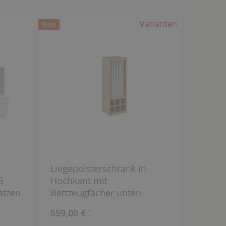
Varianten
Neu
Liegepolsterschrank in
5
Hochkant mit
atzen
Bettzeugfächer unten
es
559,00 €
*