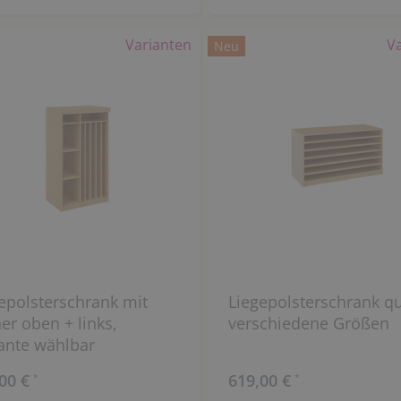
Varianten
V
Neu
epolsterschrank mit
Liegepolsterschrank qu
er oben + links,
verschiedene Größen
ante wählbar
00 €
619,00 €
*
*