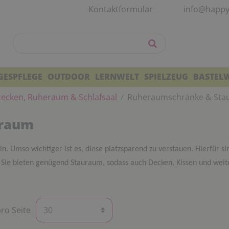
Kontaktformular
info@happy
GESPFLEGE
OUTDOOR
LERNWELT
SPIELZEUG
BASTEL
zecken, Ruheraum & Schlafsaal
Ruheraumschränke & Sta
uraum
in. Umso wichtiger ist es, diese platzsparend zu verstauen. Hierfür s
. Sie bieten genügend Stauraum, sodass auch Decken, Kissen und wei
pro Seite