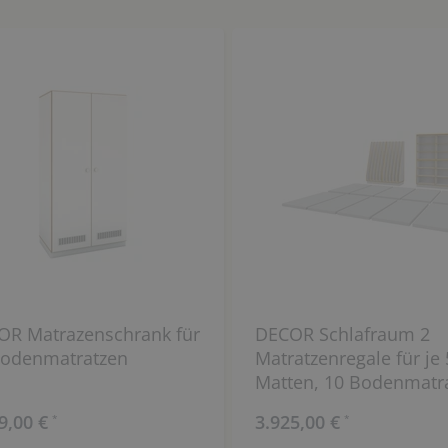
OR Matrazenschrank für
DECOR Schlafraum 2
Bodenmatratzen
Matratzenregale für je 
Matten, 10 Bodenmatr
und 1 breites, halbhoh
9,00 €
3.925,00 €
*
*
Regal