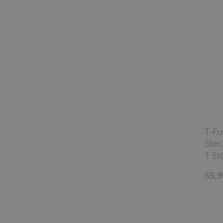
T-Fu
Stec
1 St
69,9