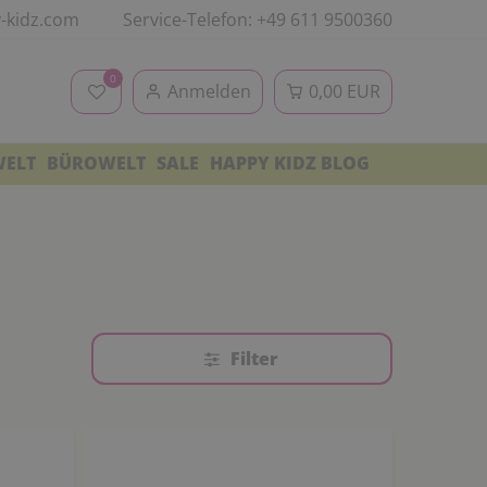
-kidz.com
Service-Telefon: +49 611 9500360
0
Anmelden
0,00 EUR
WELT
BÜROWELT
SALE
HAPPY KIDZ BLOG
Filter