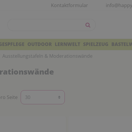
Kontaktformular
info@happy
GESPFLEGE
OUTDOOR
LERNWELT
SPIELZEUG
BASTEL
Ausstellungstafeln & Moderationswände
erationswände
pro Seite