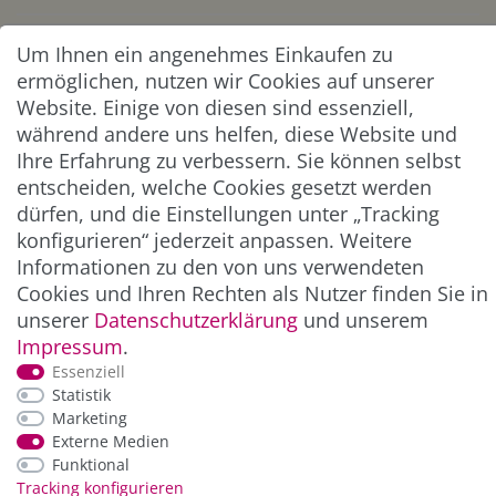
UNTERNEHMEN & SERVICE
Um Ihnen ein angenehmes Einkaufen zu
ermöglichen, nutzen wir Cookies auf unserer
INFORMATION
Website. Einige von diesen sind essenziell,
während andere uns helfen, diese Website und
NEWSLETTER
Ihre Erfahrung zu verbessern. Sie können selbst
entscheiden, welche Cookies gesetzt werden
dürfen, und die Einstellungen unter „Tracking
ZAHLUNG & VERSAND
konfigurieren“ jederzeit anpassen. Weitere
Informationen zu den von uns verwendeten
Cookies und Ihren Rechten als Nutzer finden Sie in
unserer
Daten­schutz­erklärung
und unserem
Impressum
.
Essenziell
Statistik
Marketing
Externe Medien
*Alle Preise inkl. der gesetzl. MwSt. zzgl.
Service-
Funktional
und Versandkosten
Tracking konfigurieren