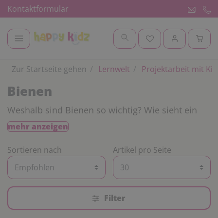
Kontaktformular
Zur Startseite gehen
Lernwelt
Projektarbeit mit Ki
Bienen
Weshalb sind Bienen so wichtig? Wie sieht ein
bienenfreundlicher Garten aus? Wie sehen
mehr anzeigen
Bienen als Babys aus? Diese und viel mehr
Fragen können Sie Kindern in der
Sortieren nach
Artikel pro Seite
Kindertagesstätte oder Schule anhand von
Projektarbeiten zum Thema „Bienen“
beantworten. Anhand unserer Lebenszyklus-
Modelle kann den Kindern die Entwicklung der
Filter
Biene von der Larve bis zum ausgewachsenen
Insekt erklärt werden. Um die Population der