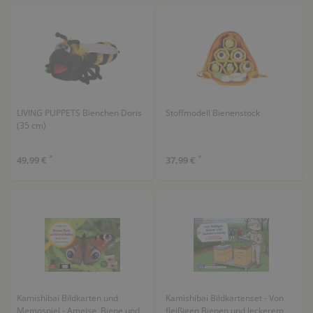
LIVING PUPPETS Bienchen Doris
Stoffmodell Bienenstock
(35 cm)
*
*
49,99 €
37,99 €
Kamishibai Bildkarten und
Kamishibai Bildkartenset - Von
Memospiel - Ameise, Biene und
fleißigen Bienen und leckerem