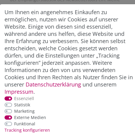
Einwilligung kann ich jederzeit widerrufen. Eine
Um Ihnen ein angenehmes Einkaufen zu
Abmeldung vom Newsletter ist jederzeit möglich.**
ermöglichen, nutzen wir Cookies auf unserer
Website. Einige von diesen sind essenziell,
Abonnieren
während andere uns helfen, diese Website und
** Hierbei handelt es sich um ein Pflichtfeld.
Ihre Erfahrung zu verbessern. Sie können selbst
entscheiden, welche Cookies gesetzt werden
dürfen, und die Einstellungen unter „Tracking
ZAHLUNG & VERSAND
konfigurieren“ jederzeit anpassen. Weitere
Informationen zu den von uns verwendeten
Cookies und Ihren Rechten als Nutzer finden Sie in
unserer
Daten­schutz­erklärung
und unserem
Impressum
.
Essenziell
Statistik
Marketing
Externe Medien
Funktional
*Alle Preise inkl. der gesetzl. MwSt. zzgl.
Service-
Tracking konfigurieren
und Versandkosten