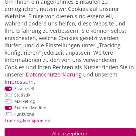
Um Ihnen ein angenehmes Einkaufen zu
ermöglichen, nutzen wir Cookies auf unserer
INFORMATION
Website. Einige von diesen sind essenziell,
während andere uns helfen, diese Website und
NEWSLETTER
Ihre Erfahrung zu verbessern. Sie können selbst
entscheiden, welche Cookies gesetzt werden
dürfen, und die Einstellungen unter „Tracking
ZAHLUNG & VERSAND
konfigurieren“ jederzeit anpassen. Weitere
Informationen zu den von uns verwendeten
Cookies und Ihren Rechten als Nutzer finden Sie in
unserer
Daten­schutz­erklärung
und unserem
Impressum
.
Essenziell
Statistik
Marketing
Externe Medien
*Alle Preise inkl. der gesetzl. MwSt. zzgl.
Service-
Funktional
und Versandkosten
Tracking konfigurieren
Alle akzeptieren
© Copyright 2026 Alle Rechte vorbehalten. |
webshop by