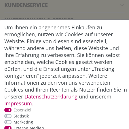
KUNDENSERVICE
UNTERNEHMEN & SERVICE
Um Ihnen ein angenehmes Einkaufen zu
ermöglichen, nutzen wir Cookies auf unserer
INFORMATION
Website. Einige von diesen sind essenziell,
während andere uns helfen, diese Website und
NEWSLETTER
Ihre Erfahrung zu verbessern. Sie können selbst
entscheiden, welche Cookies gesetzt werden
ZAHLUNG & VERSAND
dürfen, und die Einstellungen unter „Tracking
konfigurieren“ jederzeit anpassen. Weitere
Informationen zu den von uns verwendeten
Cookies und Ihren Rechten als Nutzer finden Sie in
unserer
Daten­schutz­erklärung
und unserem
Impressum
.
Essenziell
Statistik
Marketing
*Alle Preise inkl. der gesetzl. MwSt. zzgl.
Service-
Externe Medien