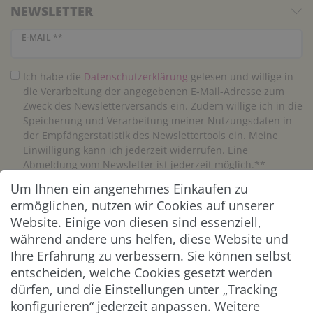
NEWSLETTER
Newsletter Honig
E-MAIL **
Ich habe die
Daten­schutz­erklärung
gelesen und willige in
die Verarbeitung der angegebenen E-Mail-Adresse zum
Zweck des Newsletterversands ein. Zudem willige ich in die
Speicherung und Verarbeitung meiner Nutzungsdaten in
der Empfängerstatistik des Newslettertools ein. Meine
Einwilligung kann ich jederzeit widerrufen. Eine
Abmeldung vom Newsletter ist jederzeit möglich.**
Um Ihnen ein angenehmes Einkaufen zu
Abonnieren
ermöglichen, nutzen wir Cookies auf unserer
Website. Einige von diesen sind essenziell,
** Hierbei handelt es sich um ein Pflichtfeld.
während andere uns helfen, diese Website und
Ihre Erfahrung zu verbessern. Sie können selbst
entscheiden, welche Cookies gesetzt werden
ZAHLUNG & VERSAND
dürfen, und die Einstellungen unter „Tracking
konfigurieren“ jederzeit anpassen. Weitere