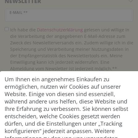
NEWSLETTER
Newsletter Honig
E-MAIL **
Ich habe die
Daten­schutz­erklärung
gelesen und willige in
die Verarbeitung der angegebenen E-Mail-Adresse zum
Zweck des Newsletterversands ein. Zudem willige ich in die
Speicherung und Verarbeitung meiner Nutzungsdaten in
der Empfängerstatistik des Newslettertools ein. Meine
Einwilligung kann ich jederzeit widerrufen. Eine
Abmeldung vom Newsletter ist jederzeit möglich.**
Um Ihnen ein angenehmes Einkaufen zu
Abonnieren
ermöglichen, nutzen wir Cookies auf unserer
Website. Einige von diesen sind essenziell,
** Hierbei handelt es sich um ein Pflichtfeld.
während andere uns helfen, diese Website und
Ihre Erfahrung zu verbessern. Sie können selbst
entscheiden, welche Cookies gesetzt werden
ZAHLUNG & VERSAND
dürfen, und die Einstellungen unter „Tracking
konfigurieren“ jederzeit anpassen. Weitere