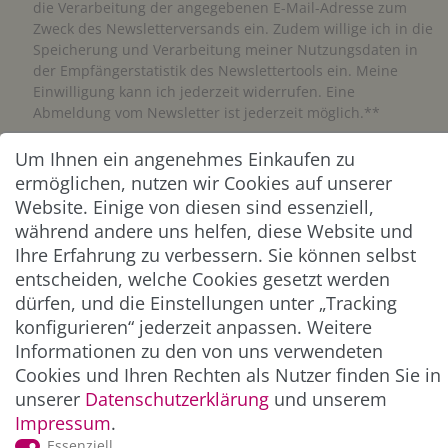
die Verarbeitung der angegebenen E-Mail-Adresse zum
Zweck des Newsletterversands ein. Zudem willige ich in die
Speicherung und Verarbeitung meiner Nutzungsdaten in
der Empfängerstatistik des Newslettertools ein. Meine
Einwilligung kann ich jederzeit widerrufen. Eine
Abmeldung vom Newsletter ist jederzeit möglich.**
Um Ihnen ein angenehmes Einkaufen zu
Abonnieren
ermöglichen, nutzen wir Cookies auf unserer
** Hierbei handelt es sich um ein Pflichtfeld.
Website. Einige von diesen sind essenziell,
während andere uns helfen, diese Website und
Ihre Erfahrung zu verbessern. Sie können selbst
ZAHLUNG & VERSAND
entscheiden, welche Cookies gesetzt werden
dürfen, und die Einstellungen unter „Tracking
konfigurieren“ jederzeit anpassen. Weitere
Informationen zu den von uns verwendeten
Cookies und Ihren Rechten als Nutzer finden Sie in
unserer
Daten­schutz­erklärung
und unserem
Impressum
.
Essenziell