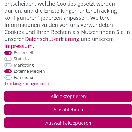
ZAHLUNG & VERSAND
entscheiden, welche Cookies gesetzt werden
dürfen, und die Einstellungen unter „Tracking
konfigurieren“ jederzeit anpassen. Weitere
Informationen zu den von uns verwendeten
Cookies und Ihren Rechten als Nutzer finden Sie in
unserer
Daten­schutz­erklärung
und unserem
Impressum
.
Essenziell
Statistik
*Alle Preise inkl. der gesetzl. MwSt. zzgl.
Service-
Marketing
und Versandkosten
Externe Medien
Funktional
Tracking konfigurieren
© Copyright 2026 Alle Rechte vorbehalten. |
webshop by
Alle akzeptieren
Alle ablehnen
Auswahl akzeptieren