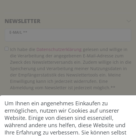
NEWSLETTER
Newsletter Honig
E-MAIL **
Ich habe die
Daten­schutz­erklärung
gelesen und willige in
die Verarbeitung der angegebenen E-Mail-Adresse zum
Zweck des Newsletterversands ein. Zudem willige ich in die
Speicherung und Verarbeitung meiner Nutzungsdaten in
der Empfängerstatistik des Newslettertools ein. Meine
Einwilligung kann ich jederzeit widerrufen. Eine
Abmeldung vom Newsletter ist jederzeit möglich.**
Um Ihnen ein angenehmes Einkaufen zu
Abonnieren
ermöglichen, nutzen wir Cookies auf unserer
** Hierbei handelt es sich um ein Pflichtfeld.
Website. Einige von diesen sind essenziell,
während andere uns helfen, diese Website und
Ihre Erfahrung zu verbessern. Sie können selbst