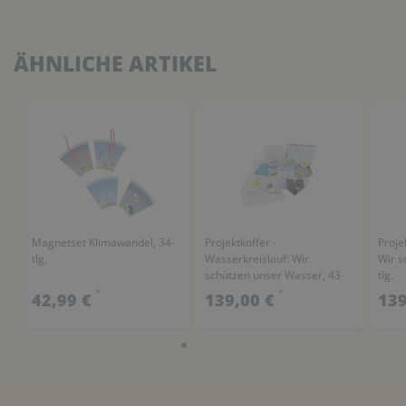
ÄHNLICHE ARTIKEL
Magnetset Klimawandel, 34-
Projektkoffer -
Proje
tlg.
Wasserkreislauf: Wir
Wir s
schützen unser Wasser, 43-
tlg.
tlg.
*
*
42,99 €
139,00 €
139