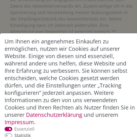
Zweck des Newsletterversands ein. Zudem willige ich in die
Speicherung und Verarbeitung meiner Nutzungsdaten in
der Empfängerstatistik des Newslettertools ein. Meine
Einwilligung kann ich jederzeit widerrufen. Eine
Abmeldung vom Newsletter ist jederzeit möglich.**
Um Ihnen ein angenehmes Einkaufen zu
ermöglichen, nutzen wir Cookies auf unserer
Abonnieren
Website. Einige von diesen sind essenziell,
** Hierbei handelt es sich um ein Pflichtfeld.
während andere uns helfen, diese Website und
Ihre Erfahrung zu verbessern. Sie können selbst
entscheiden, welche Cookies gesetzt werden
ZAHLUNG & VERSAND
dürfen, und die Einstellungen unter „Tracking
konfigurieren“ jederzeit anpassen. Weitere
Informationen zu den von uns verwendeten
Cookies und Ihren Rechten als Nutzer finden Sie in
unserer
Daten­schutz­erklärung
und unserem
Impressum
.
Essenziell
Statistik