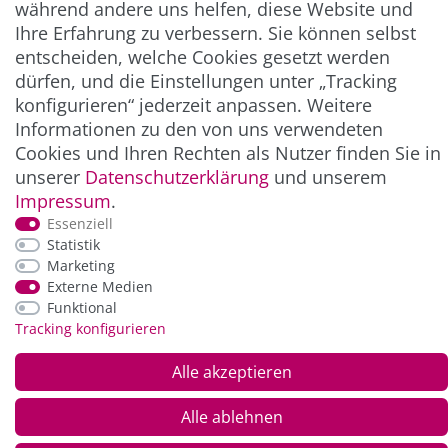
während andere uns helfen, diese Website und
Ihre Erfahrung zu verbessern. Sie können selbst
entscheiden, welche Cookies gesetzt werden
ZAHLUNG & VERSAND
dürfen, und die Einstellungen unter „Tracking
konfigurieren“ jederzeit anpassen. Weitere
Informationen zu den von uns verwendeten
Cookies und Ihren Rechten als Nutzer finden Sie in
unserer
Daten­schutz­erklärung
und unserem
Impressum
.
Essenziell
Statistik
Marketing
*Alle Preise inkl. der gesetzl. MwSt. zzgl.
Service-
Externe Medien
und Versandkosten
Funktional
Tracking konfigurieren
© Copyright 2026 Alle Rechte vorbehalten. |
webshop by
Alle akzeptieren
Alle ablehnen