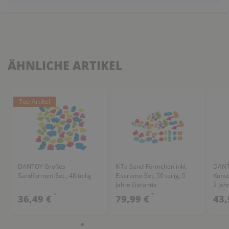
ÄHNLICHE ARTIKEL
Top-Artikel
DANTOY Großes
KiTa Sand-Förmchen inkl.
DANT
Sandformen-Set , 48 teilig
Eiscreme-Set, 50 teilig, 5
Kunst
Jahre Garantie
2 Jah
*
*
36,49 €
79,99 €
43,