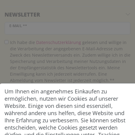
NEWSLETTER
Newsletter Honig
E-MAIL **
Ich habe die
Daten­schutz­erklärung
gelesen und willige in
die Verarbeitung der angegebenen E-Mail-Adresse zum
Zweck des Newsletterversands ein. Zudem willige ich in die
Speicherung und Verarbeitung meiner Nutzungsdaten in
der Empfängerstatistik des Newslettertools ein. Meine
Einwilligung kann ich jederzeit widerrufen. Eine
Abmeldung vom Newsletter ist jederzeit möglich.**
Um Ihnen ein angenehmes Einkaufen zu
Abonnieren
ermöglichen, nutzen wir Cookies auf unserer
Website. Einige von diesen sind essenziell,
** Hierbei handelt es sich um ein Pflichtfeld.
während andere uns helfen, diese Website und
Ihre Erfahrung zu verbessern. Sie können selbst
entscheiden, welche Cookies gesetzt werden
ZAHLUNG & VERSAND
dürfen, und die Einstellungen unter „Tracking