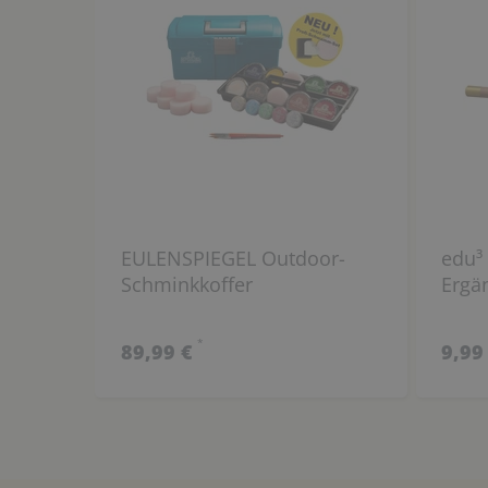
EULENSPIEGEL Outdoor-
edu³ 
Schminkkoffer
Ergä
*
89,99 €
9,99