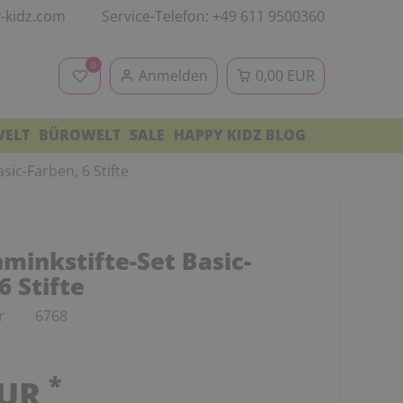
-kidz.com
Service-Telefon: +49 611 9500360
0
Anmelden
0,00 EUR
WELT
BÜROWELT
SALE
HAPPY KIDZ BLOG
sic-Farben, 6 Stifte
minkstifte-Set Basic-
6 Stifte
r
6768
*
EUR