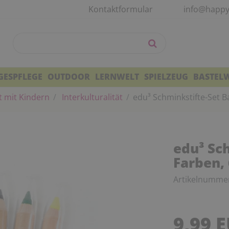
Kontaktformular
info@happy
GESPFLEGE
OUTDOOR
LERNWELT
SPIELZEUG
BASTEL
t mit Kindern
Interkulturalität
edu³ Schminkstifte-Set Ba
edu³ Sch
Farben, 
Artikelnumme
9,99 