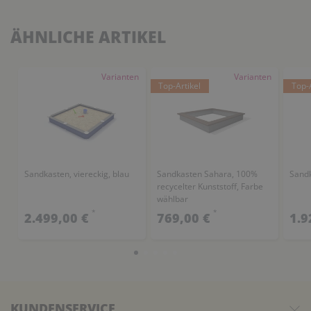
ÄHNLICHE ARTIKEL
Varianten
Varianten
Top-Artikel
Top-A
Sandkasten, viereckig, blau
Sandkasten Sahara, 100%
Sandk
recycelter Kunststoff, Farbe
wählbar
*
*
2.499,00 €
769,00 €
1.9
KUNDENSERVICE