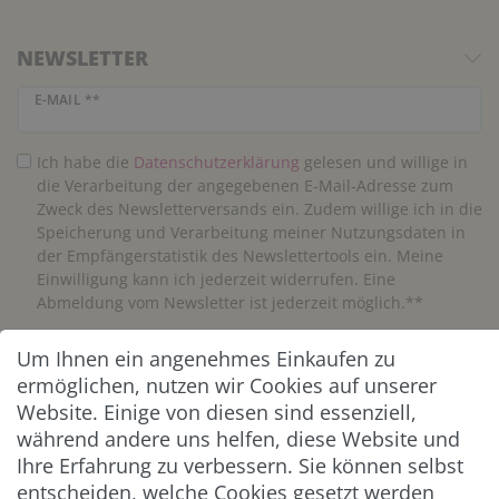
NEWSLETTER
Newsletter Honig
E-MAIL **
Ich habe die
Daten­schutz­erklärung
gelesen und willige in
die Verarbeitung der angegebenen E-Mail-Adresse zum
Zweck des Newsletterversands ein. Zudem willige ich in die
Speicherung und Verarbeitung meiner Nutzungsdaten in
der Empfängerstatistik des Newslettertools ein. Meine
Einwilligung kann ich jederzeit widerrufen. Eine
Abmeldung vom Newsletter ist jederzeit möglich.**
Um Ihnen ein angenehmes Einkaufen zu
Abonnieren
ermöglichen, nutzen wir Cookies auf unserer
** Hierbei handelt es sich um ein Pflichtfeld.
Website. Einige von diesen sind essenziell,
während andere uns helfen, diese Website und
Ihre Erfahrung zu verbessern. Sie können selbst
ZAHLUNG & VERSAND
entscheiden, welche Cookies gesetzt werden