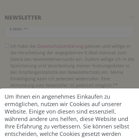
NEWSLETTER
Newsletter Honig
E-MAIL **
Ich habe die
Daten­schutz­erklärung
gelesen und willige in
die Verarbeitung der angegebenen E-Mail-Adresse zum
Zweck des Newsletterversands ein. Zudem willige ich in die
Speicherung und Verarbeitung meiner Nutzungsdaten in
der Empfängerstatistik des Newslettertools ein. Meine
Einwilligung kann ich jederzeit widerrufen. Eine
Abmeldung vom Newsletter ist jederzeit möglich.**
Um Ihnen ein angenehmes Einkaufen zu
Abonnieren
ermöglichen, nutzen wir Cookies auf unserer
Website. Einige von diesen sind essenziell,
** Hierbei handelt es sich um ein Pflichtfeld.
während andere uns helfen, diese Website und
Ihre Erfahrung zu verbessern. Sie können selbst
entscheiden, welche Cookies gesetzt werden
ZAHLUNG & VERSAND