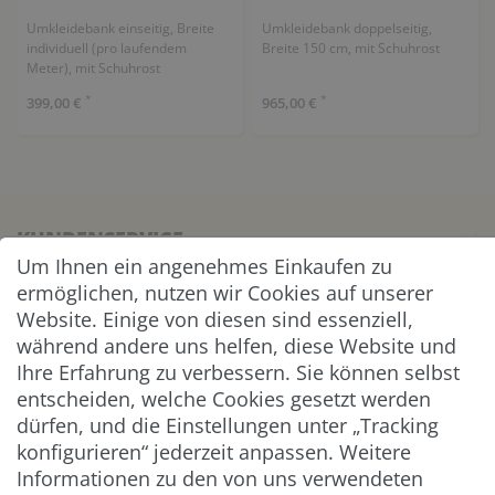
Umkleidebank einseitig, Breite
Umkleidebank doppelseitig,
individuell (pro laufendem
Breite 150 cm, mit Schuhrost
Meter), mit Schuhrost
*
*
399,00 €
965,00 €
KUNDENSERVICE
Um Ihnen ein angenehmes Einkaufen zu
ermöglichen, nutzen wir Cookies auf unserer
UNTERNEHMEN & SERVICE
Website. Einige von diesen sind essenziell,
während andere uns helfen, diese Website und
INFORMATION
Ihre Erfahrung zu verbessern. Sie können selbst
entscheiden, welche Cookies gesetzt werden
NEWSLETTER
dürfen, und die Einstellungen unter „Tracking
konfigurieren“ jederzeit anpassen. Weitere
ZAHLUNG & VERSAND
Informationen zu den von uns verwendeten