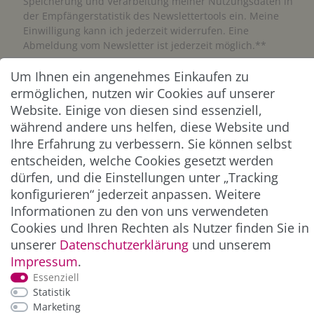
Speicherung und Verarbeitung meiner Nutzungsdaten in
der Empfängerstatistik des Newslettertools ein. Meine
Einwilligung kann ich jederzeit widerrufen. Eine
Abmeldung vom Newsletter ist jederzeit möglich.**
Um Ihnen ein angenehmes Einkaufen zu
Abonnieren
ermöglichen, nutzen wir Cookies auf unserer
Website. Einige von diesen sind essenziell,
** Hierbei handelt es sich um ein Pflichtfeld.
während andere uns helfen, diese Website und
Ihre Erfahrung zu verbessern. Sie können selbst
ZAHLUNG & VERSAND
entscheiden, welche Cookies gesetzt werden
dürfen, und die Einstellungen unter „Tracking
konfigurieren“ jederzeit anpassen. Weitere
Informationen zu den von uns verwendeten
Cookies und Ihren Rechten als Nutzer finden Sie in
unserer
Daten­schutz­erklärung
und unserem
Impressum
.
Essenziell
Statistik
Marketing
*Alle Preise inkl. der gesetzl. MwSt. zzgl.
Service-