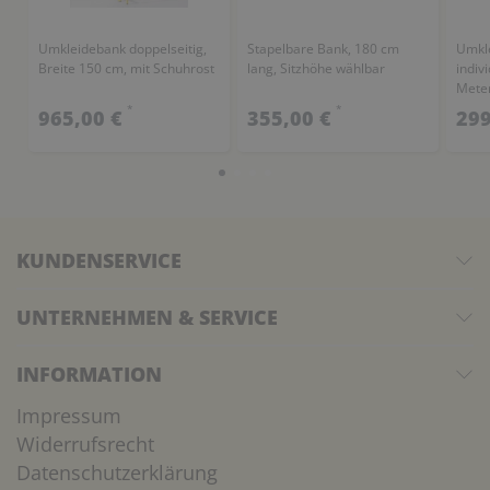
Umkleidebank doppelseitig,
Stapelbare Bank, 180 cm
Umkle
Breite 150 cm, mit Schuhrost
lang, Sitzhöhe wählbar
indiv
Meter
*
*
965,00 €
355,00 €
299
KUNDENSERVICE
UNTERNEHMEN & SERVICE
INFORMATION
Impressum
Widerrufsrecht
Datenschutzerklärung