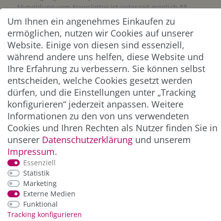
Abmeldung vom Newsletter ist jederzeit möglich.**
Um Ihnen ein angenehmes Einkaufen zu
ermöglichen, nutzen wir Cookies auf unserer
Abonnieren
Website. Einige von diesen sind essenziell,
** Hierbei handelt es sich um ein Pflichtfeld.
während andere uns helfen, diese Website und
Ihre Erfahrung zu verbessern. Sie können selbst
entscheiden, welche Cookies gesetzt werden
ZAHLUNG & VERSAND
dürfen, und die Einstellungen unter „Tracking
konfigurieren“ jederzeit anpassen. Weitere
Informationen zu den von uns verwendeten
Cookies und Ihren Rechten als Nutzer finden Sie in
unserer
Daten­schutz­erklärung
und unserem
Impressum
.
Essenziell
Statistik
Marketing
*Alle Preise inkl. der gesetzl. MwSt. zzgl.
Service-
Externe Medien
und Versandkosten
Funktional
Tracking konfigurieren