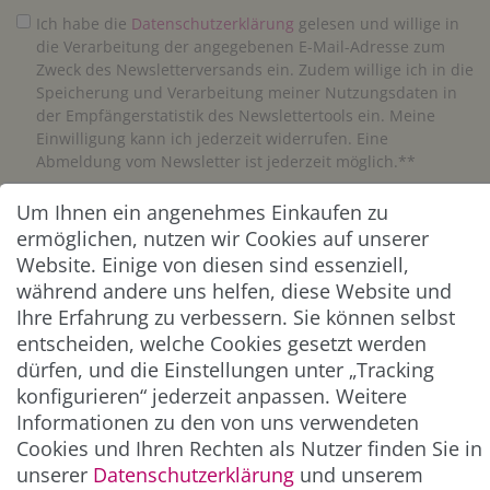
Ich habe die
Daten­schutz­erklärung
gelesen und willige in
die Verarbeitung der angegebenen E-Mail-Adresse zum
Zweck des Newsletterversands ein. Zudem willige ich in die
Speicherung und Verarbeitung meiner Nutzungsdaten in
der Empfängerstatistik des Newslettertools ein. Meine
Einwilligung kann ich jederzeit widerrufen. Eine
Abmeldung vom Newsletter ist jederzeit möglich.**
Um Ihnen ein angenehmes Einkaufen zu
Abonnieren
ermöglichen, nutzen wir Cookies auf unserer
** Hierbei handelt es sich um ein Pflichtfeld.
Website. Einige von diesen sind essenziell,
während andere uns helfen, diese Website und
Ihre Erfahrung zu verbessern. Sie können selbst
ZAHLUNG & VERSAND
entscheiden, welche Cookies gesetzt werden
dürfen, und die Einstellungen unter „Tracking
konfigurieren“ jederzeit anpassen. Weitere
Informationen zu den von uns verwendeten
Cookies und Ihren Rechten als Nutzer finden Sie in
unserer
Daten­schutz­erklärung
und unserem