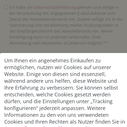
Ich habe die
Daten­schutz­erklärung
gelesen und willige in
die Verarbeitung der angegebenen E-Mail-Adresse zum
Zweck des Newsletterversands ein. Zudem willige ich in die
Speicherung und Verarbeitung meiner Nutzungsdaten in
der Empfängerstatistik des Newslettertools ein. Meine
Einwilligung kann ich jederzeit widerrufen. Eine
Abmeldung vom Newsletter ist jederzeit möglich.**
Abonnieren
Um Ihnen ein angenehmes Einkaufen zu
ermöglichen, nutzen wir Cookies auf unserer
** Hierbei handelt es sich um ein Pflichtfeld.
Website. Einige von diesen sind essenziell,
während andere uns helfen, diese Website und
Ihre Erfahrung zu verbessern. Sie können selbst
ZAHLUNG & VERSAND
entscheiden, welche Cookies gesetzt werden
dürfen, und die Einstellungen unter „Tracking
konfigurieren“ jederzeit anpassen. Weitere
Informationen zu den von uns verwendeten
Cookies und Ihren Rechten als Nutzer finden Sie in