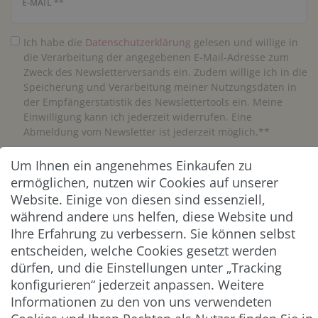
Newsletter Honig
E-MAIL **
Ich habe die
Daten­schutz­erklärung
gelesen und willige in
die Verarbeitung der angegebenen E-Mail-Adresse zum
Zweck des Newsletterversands ein. Zudem willige ich in die
Speicherung und Verarbeitung meiner Nutzungsdaten in
der Empfängerstatistik des Newslettertools ein. Meine
Einwilligung kann ich jederzeit widerrufen. Eine
Abmeldung vom Newsletter ist jederzeit möglich.**
Um Ihnen ein angenehmes Einkaufen zu
Abonnieren
ermöglichen, nutzen wir Cookies auf unserer
** Hierbei handelt es sich um ein Pflichtfeld.
Website. Einige von diesen sind essenziell,
während andere uns helfen, diese Website und
Ihre Erfahrung zu verbessern. Sie können selbst
ZAHLUNG & VERSAND
entscheiden, welche Cookies gesetzt werden
dürfen, und die Einstellungen unter „Tracking
konfigurieren“ jederzeit anpassen. Weitere
Informationen zu den von uns verwendeten