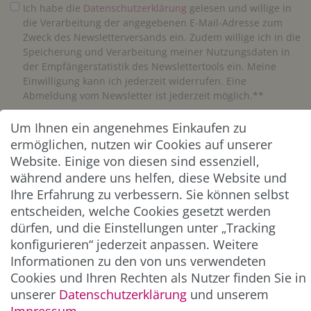
Ich habe die
Daten­schutz­erklärung
gelesen und willige in
die Verarbeitung der angegebenen E-Mail-Adresse zum
Zweck des Newsletterversands ein. Zudem willige ich in die
Speicherung und Verarbeitung meiner Nutzungsdaten in
der Empfängerstatistik des Newslettertools ein. Meine
Einwilligung kann ich jederzeit widerrufen. Eine
Abmeldung vom Newsletter ist jederzeit möglich.**
Um Ihnen ein angenehmes Einkaufen zu
Abonnieren
ermöglichen, nutzen wir Cookies auf unserer
** Hierbei handelt es sich um ein Pflichtfeld.
Website. Einige von diesen sind essenziell,
während andere uns helfen, diese Website und
Ihre Erfahrung zu verbessern. Sie können selbst
ZAHLUNG & VERSAND
entscheiden, welche Cookies gesetzt werden
dürfen, und die Einstellungen unter „Tracking
konfigurieren“ jederzeit anpassen. Weitere
Informationen zu den von uns verwendeten
Cookies und Ihren Rechten als Nutzer finden Sie in
unserer
Daten­schutz­erklärung
und unserem