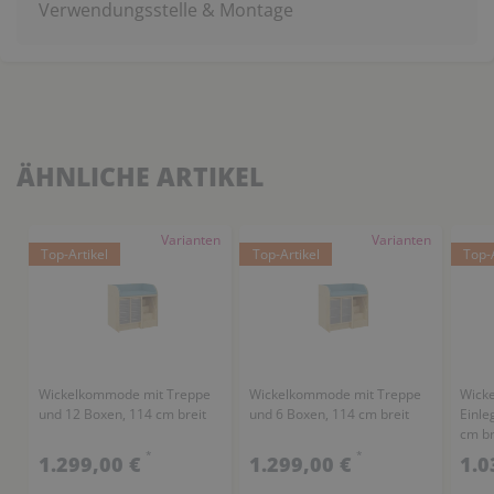
Verwendungsstelle & Montage
ÄHNLICHE ARTIKEL
Varianten
Varianten
Top-Artikel
Top-Artikel
Top-A
Wickelkommode mit Treppe
Wickelkommode mit Treppe
Wick
und 12 Boxen, 114 cm breit
und 6 Boxen, 114 cm breit
Einle
cm br
*
*
1.299,00 €
1.299,00 €
1.0