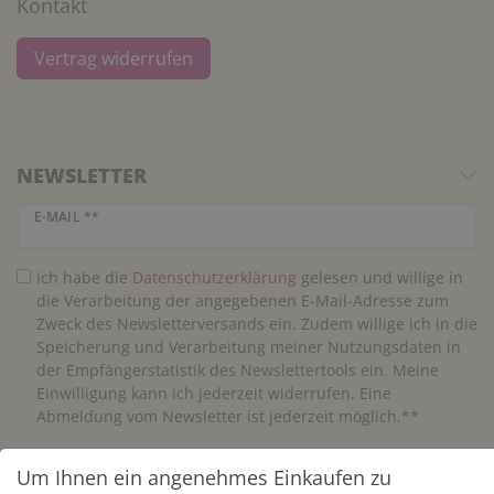
Kontakt
Vertrag widerrufen
NEWSLETTER
Newsletter Honig
E-MAIL **
Ich habe die
Daten­schutz­erklärung
gelesen und willige in
die Verarbeitung der angegebenen E-Mail-Adresse zum
Zweck des Newsletterversands ein. Zudem willige ich in die
Speicherung und Verarbeitung meiner Nutzungsdaten in
der Empfängerstatistik des Newslettertools ein. Meine
Einwilligung kann ich jederzeit widerrufen. Eine
Abmeldung vom Newsletter ist jederzeit möglich.**
Um Ihnen ein angenehmes Einkaufen zu
Abonnieren