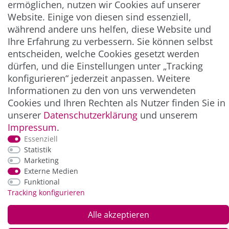
ermöglichen, nutzen wir Cookies auf unserer
** Hierbei handelt es sich um ein Pflichtfeld.
Website. Einige von diesen sind essenziell,
während andere uns helfen, diese Website und
Ihre Erfahrung zu verbessern. Sie können selbst
ZAHLUNG & VERSAND
entscheiden, welche Cookies gesetzt werden
dürfen, und die Einstellungen unter „Tracking
konfigurieren“ jederzeit anpassen. Weitere
Informationen zu den von uns verwendeten
Cookies und Ihren Rechten als Nutzer finden Sie in
unserer
Daten­schutz­erklärung
und unserem
Impressum
.
Essenziell
Statistik
*Alle Preise inkl. der gesetzl. MwSt. zzgl.
Service-
Marketing
und Versandkosten
Externe Medien
Funktional
Tracking konfigurieren
© Copyright 2026 Alle Rechte vorbehalten. |
webshop by
Alle akzeptieren