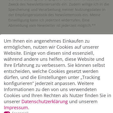
Zweck des Newsletterversands ein. Zudem willige ich in die
Speicherung und Verarbeitung meiner Nutzungsdaten in
der Empfängerstatistik des Newslettertools ein. Meine
Einwilligung kann ich jederzeit widerrufen. Eine
Abmeldung vom Newsletter ist jederzeit möglich.**
Abonnieren
Um Ihnen ein angenehmes Einkaufen zu
ermöglichen, nutzen wir Cookies auf unserer
** Hierbei handelt es sich um ein Pflichtfeld.
Website. Einige von diesen sind essenziell,
während andere uns helfen, diese Website und
Ihre Erfahrung zu verbessern. Sie können selbst
ZAHLUNG & VERSAND
entscheiden, welche Cookies gesetzt werden
dürfen, und die Einstellungen unter „Tracking
konfigurieren“ jederzeit anpassen. Weitere
Informationen zu den von uns verwendeten
Cookies und Ihren Rechten als Nutzer finden Sie in
unserer
Daten­schutz­erklärung
und unserem
Impressum
.